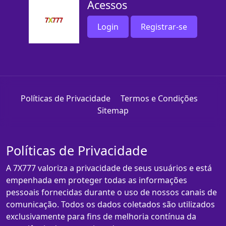
Acessos
Login
Registrar-se
Políticas de Privacidade
Termos e Condições
Sitemap
Políticas de Privacidade
A 7X777 valoriza a privacidade de seus usuários e está
empenhada em proteger todas as informações
pessoais fornecidas durante o uso de nossos canais de
comunicação. Todos os dados coletados são utilizados
exclusivamente para fins de melhoria contínua da