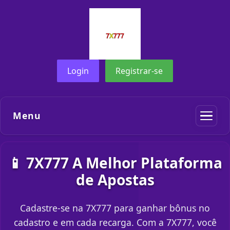
Login
Registrar-se
Menu
📱 7X777 A Melhor Plataforma
de Apostas
Cadastre-se na 7X777 para ganhar bônus no
cadastro e em cada recarga. Com a 7X777, você