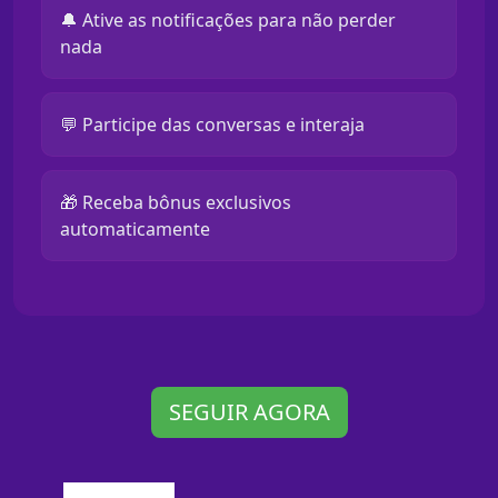
🔔 Ative as notificações para não perder
nada
💬 Participe das conversas e interaja
🎁 Receba bônus exclusivos
automaticamente
SEGUIR AGORA