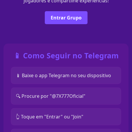
jogadores e compartilhe experiências!
Entrar Grupo
📱 Como Seguir no Telegram
📱 Baixe o app Telegram no seu dispositivo
🔍 Procure por "@7X777Oficial"
👆 Toque em "Entrar" ou "Join"