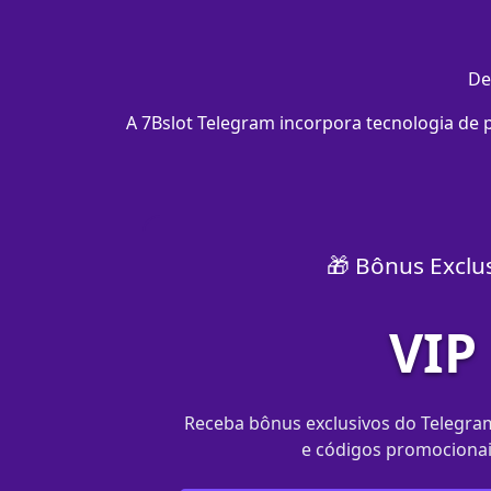
De
A 7Bslot Telegram incorpora tecnologia d
🎁 Bônus Exclu
VIP
Receba bônus exclusivos do Telegra
e códigos promocionai