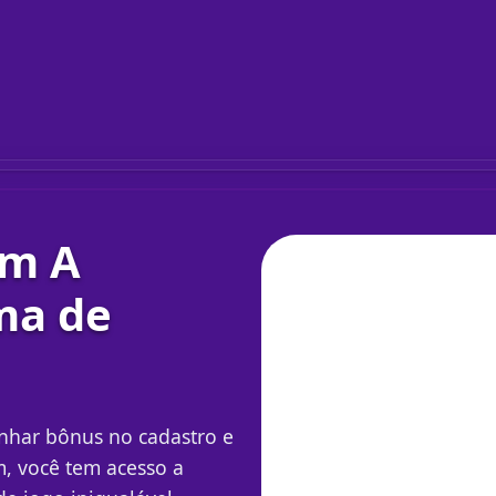
am A
ma de
anhar bônus no cadastro e
, você tem acesso a