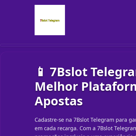
📱 7Bslot Telegr
Melhor Platafor
Apostas
Cadastre-se na 7Bslot Telegram para g
em cada recarga. Com a 7Bslot Telegram