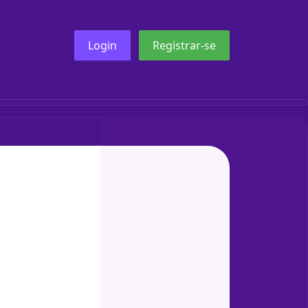
Login
Registrar-se