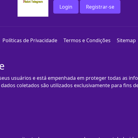
Login
Registrar-se
Políticas de Privacidade
Termos e Condições
Sitemap
de
e seus usuários e está empenhada em proteger todas as in
dados coletados são utilizados exclusivamente para fins d