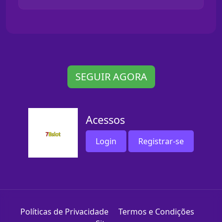
SEGUIR AGORA
Acessos
Login
Registrar-se
Políticas de Privacidade
Termos e Condições