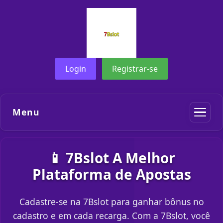
Login
Registrar-se
Menu
📱 7Bslot A Melhor
Plataforma de Apostas
Cadastre-se na 7Bslot para ganhar bônus no
cadastro e em cada recarga. Com a 7Bslot, você