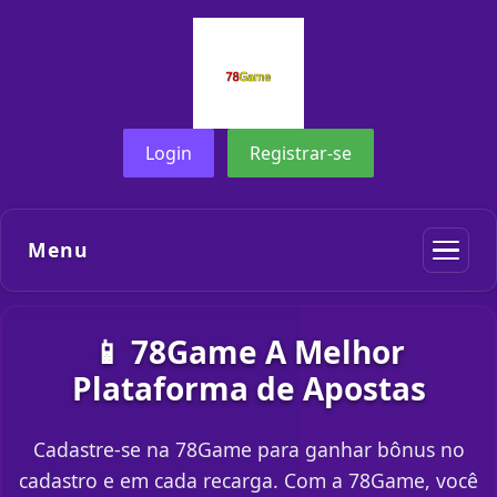
Login
Registrar-se
Menu
📱 78Game A Melhor
Plataforma de Apostas
Cadastre-se na 78Game para ganhar bônus no
cadastro e em cada recarga. Com a 78Game, você