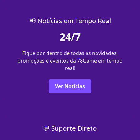
📢 Notícias em Tempo Real
24/7
Fique por dentro de todas as novidades,
promoções e eventos da 78Game em tempo
real!
Ver Notícias
💬 Suporte Direto