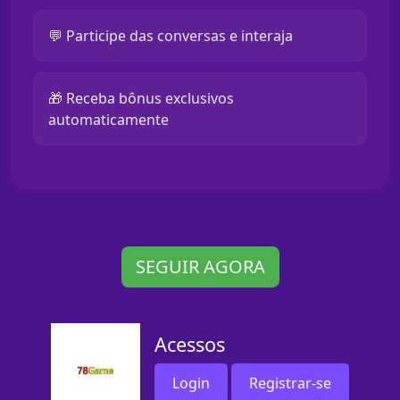
💬 Participe das conversas e interaja
🎁 Receba bônus exclusivos
automaticamente
SEGUIR AGORA
Acessos
Login
Registrar-se