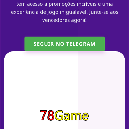
tem acesso a promoções incríveis e uma
experiência de jogo inigualável. Junte-se aos
vencedores agora!
SEGUIR NO TELEGRAM