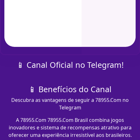
📱 Canal Oficial no Telegram!
📱 Benefícios do Canal
Descubra as vantagens de seguir a 78955.Com no
Telegram
A 78955.Com 78955.Com Brasil combina jogos
inovadores e sistema de recompensas atrativo para
oferecer uma experiência irresistível aos brasileiros.