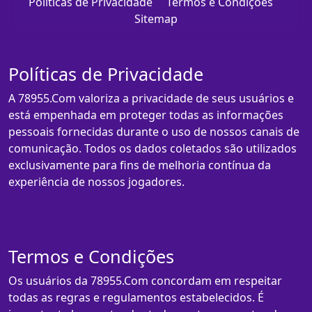
Políticas de Privacidade
Termos e Condições
Sitemap
Políticas de Privacidade
A 78955.Com valoriza a privacidade de seus usuários e
está empenhada em proteger todas as informações
pessoais fornecidas durante o uso de nossos canais de
comunicação. Todos os dados coletados são utilizados
exclusivamente para fins de melhoria contínua da
experiência de nossos jogadores.
Termos e Condições
Os usuários da 78955.Com concordam em respeitar
todas as regras e regulamentos estabelecidos. É