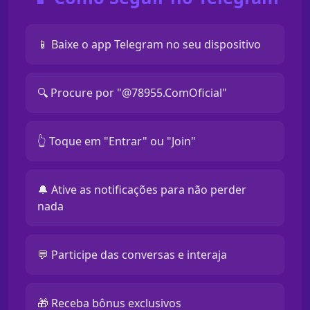
📱 Baixe o app Telegram no seu dispositivo
🔍 Procure por "@78955.ComOficial"
👆 Toque em "Entrar" ou "Join"
🔔 Ative as notificações para não perder
nada
💬 Participe das conversas e interaja
🎁 Receba bônus exclusivos