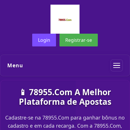
Login
Registrar-se
Menu
📱 78955.Com A Melhor
Plataforma de Apostas
Cadastre-se na 78955.Com para ganhar bônus no
cadastro e em cada recarga. Com a 78955.Com,