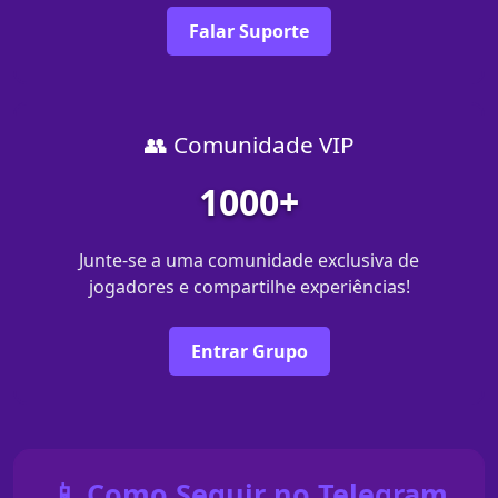
Falar Suporte
👥 Comunidade VIP
1000+
Junte-se a uma comunidade exclusiva de
jogadores e compartilhe experiências!
Entrar Grupo
📱 Como Seguir no Telegram