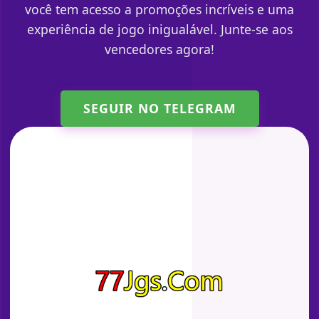
você tem acesso a promoções incríveis e uma
experiência de jogo inigualável. Junte-se aos
vencedores agora!
SEGUIR NO TELEGRAM