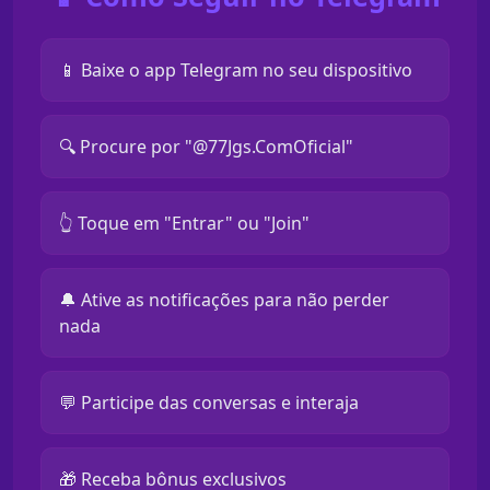
📱 Baixe o app Telegram no seu dispositivo
🔍 Procure por "@77Jgs.ComOficial"
👆 Toque em "Entrar" ou "Join"
🔔 Ative as notificações para não perder
nada
💬 Participe das conversas e interaja
🎁 Receba bônus exclusivos