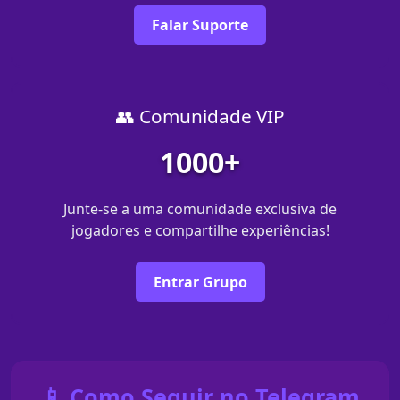
Falar Suporte
👥 Comunidade VIP
1000+
Junte-se a uma comunidade exclusiva de
jogadores e compartilhe experiências!
Entrar Grupo
📱 Como Seguir no Telegram