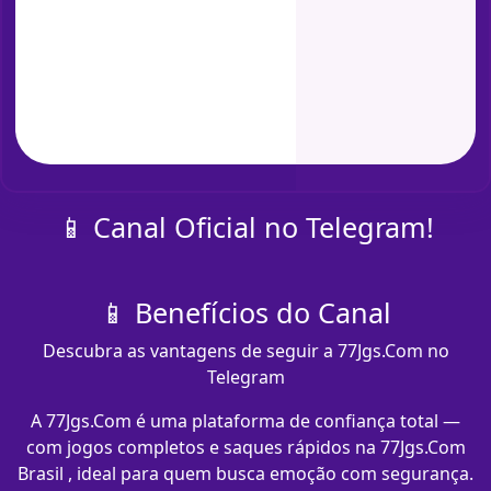
📱 Canal Oficial no Telegram!
📱 Benefícios do Canal
Descubra as vantagens de seguir a 77Jgs.Com no
Telegram
A 77Jgs.Com é uma plataforma de confiança total —
com jogos completos e saques rápidos na 77Jgs.Com
Brasil , ideal para quem busca emoção com segurança.