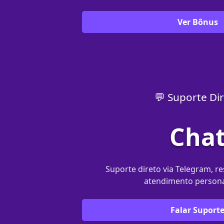
Ver Bônus
💬 Suporte Di
Cha
Suporte direto via Telegram, r
atendimento persona
Falar Suport