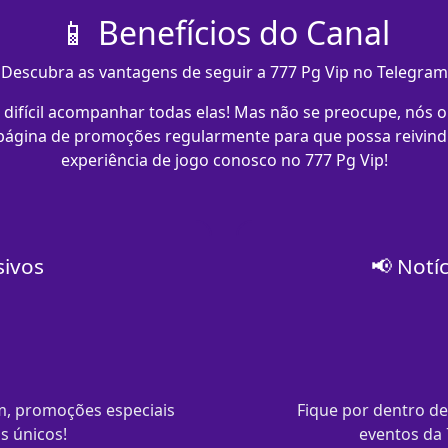
📱 Benefícios do Canal
Descubra as vantagens de seguir a 777 Pg Vip no Telegram
difícil acompanhar todas elas! Mas não se preocupe, nós
a página de promoções regularmente para que possa reivind
experiência de jogo conosco no 777 Pg Vip!
sivos
📢 Notí
m, promoções especiais
Fique por dentro d
s únicos!
eventos da 