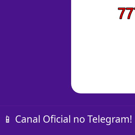
📱 Canal Oficial no Telegram!