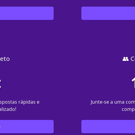
reto
👥 
t
espostas rápidas e
Junte-se a uma com
lizado!
compa
e