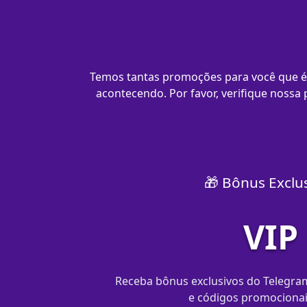
Temos tantas promoções para você que é 
acontecendo. Por favor, verifique noss
🎁 Bônus Exclu
VIP
Receba bônus exclusivos do Telegra
e códigos promocionai