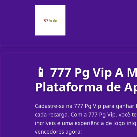
📱 777 Pg Vip A 
Plataforma de A
Cadastre-se na 777 Pg Vip para ganhar
cada recarga. Com a 777 Pg Vip, você 
incríveis e uma experiência de jogo inig
vencedores agora!