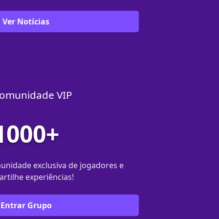
Ver Notícias
Comunidade VIP
1000+
unidade exclusiva de jogadores e
rtilhe experiências!
Entrar Grupo