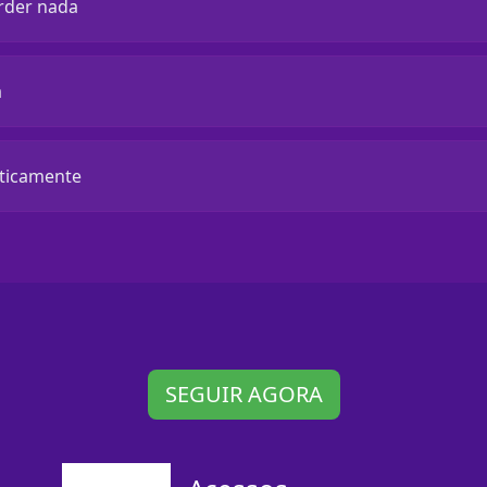
erder nada
a
aticamente
SEGUIR AGORA