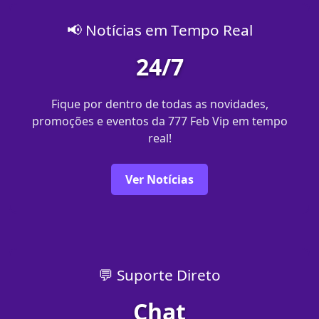
📢 Notícias em Tempo Real
24/7
Fique por dentro de todas as novidades,
promoções e eventos da 777 Feb Vip em tempo
real!
Ver Notícias
💬 Suporte Direto
Chat