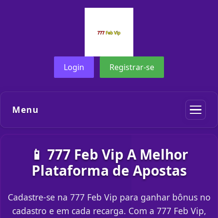
Login
Registrar-se
Menu
📱 777 Feb Vip A Melhor
Plataforma de Apostas
Cadastre-se na 777 Feb Vip para ganhar bônus no
cadastro e em cada recarga. Com a 777 Feb Vip,