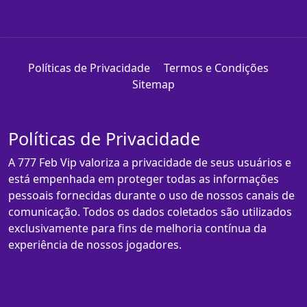
Políticas de Privacidade
Termos e Condições
Sitemap
Políticas de Privacidade
A 777 Feb Vip valoriza a privacidade de seus usuários e
está empenhada em proteger todas as informações
pessoais fornecidas durante o uso de nossos canais de
comunicação. Todos os dados coletados são utilizados
exclusivamente para fins de melhoria contínua da
experiência de nossos jogadores.