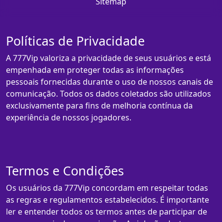
Sitemap
Políticas de Privacidade
A 777Vip valoriza a privacidade de seus usuários e está
empenhada em proteger todas as informações
pessoais fornecidas durante o uso de nossos canais de
comunicação. Todos os dados coletados são utilizados
exclusivamente para fins de melhoria contínua da
experiência de nossos jogadores.
Termos e Condições
Os usuários da 777Vip concordam em respeitar todas
as regras e regulamentos estabelecidos. É importante
ler e entender todos os termos antes de participar de