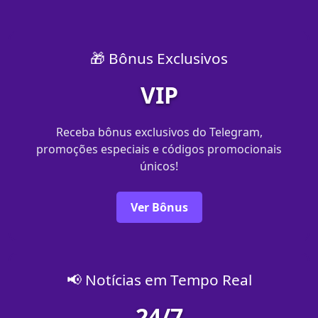
🎁 Bônus Exclusivos
VIP
Receba bônus exclusivos do Telegram,
promoções especiais e códigos promocionais
únicos!
Ver Bônus
📢 Notícias em Tempo Real
24/7