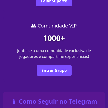
Falar Suporte
👥 Comunidade VIP
1000+
Junte-se a uma comunidade exclusiva de
jogadores e compartilhe experiências!
Entrar Grupo
📱 Como Seguir no Telegram