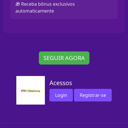
🎁 Receba bônus exclusivos
automaticamente
SEGUIR AGORA
Acessos
Login
Registrar-se