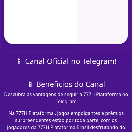
📱 Canal Oficial no Telegram!
📱 Benefícios do Canal
Descubra as vantagens de seguir a 777H Plataforma no
Telegram
Na 777H Plataforma , jogos empolgantes e prêmios
surpreendentes estão por toda parte, com os
jogadores da 777H Plataforma Brasil desfrutando do