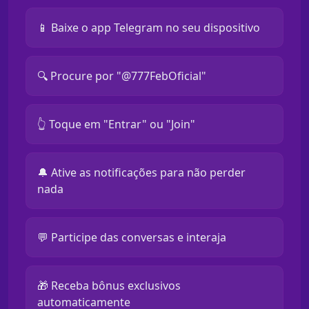
📱 Baixe o app Telegram no seu dispositivo
🔍 Procure por "@777FebOficial"
👆 Toque em "Entrar" ou "Join"
🔔 Ative as notificações para não perder
nada
💬 Participe das conversas e interaja
🎁 Receba bônus exclusivos
automaticamente