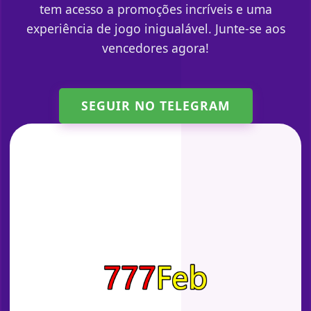
tem acesso a promoções incríveis e uma
experiência de jogo inigualável. Junte-se aos
vencedores agora!
SEGUIR NO TELEGRAM