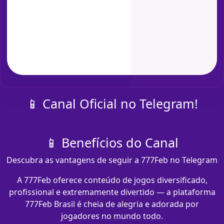
📱 Canal Oficial no Telegram!
📱 Benefícios do Canal
Descubra as vantagens de seguir a 777Feb no Telegram
A 777Feb oferece conteúdo de jogos diversificado,
profissional e extremamente divertido — a plataforma
777Feb Brasil é cheia de alegria e adorada por
jogadores no mundo todo.