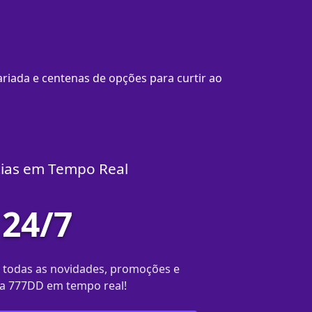
ariada e centenas de opções para curtir ao
cias em Tempo Real
24/7
e todas as novidades, promoções e
a 777DD em tempo real!