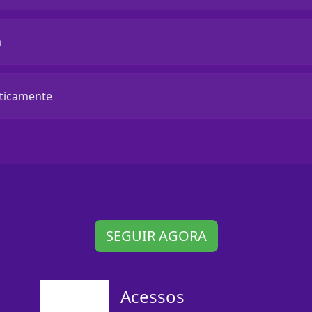
a
aticamente
SEGUIR AGORA
Acessos