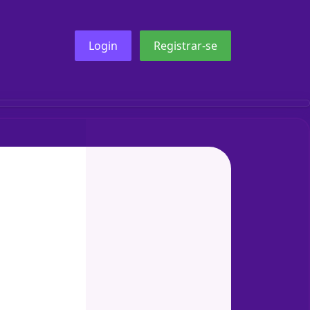
Login
Registrar-se