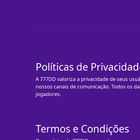
Políticas de Privacida
A 777DD valoriza a privacidade de seus us
nossos canais de comunicação. Todos os dad
jogadores.
Termos e Condições