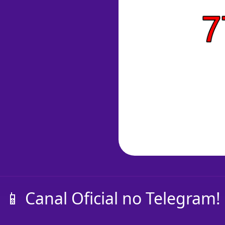
📱 Canal Oficial no Telegram!