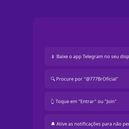
📱 Baixe o app Telegram no seu disp
🔍 Procure por "@777BrOficial"
👆 Toque em "Entrar" ou "Join"
🔔 Ative as notificações para não p