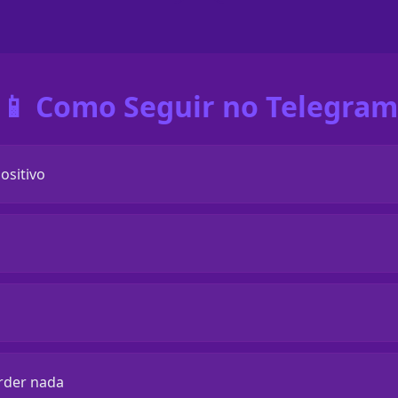
📱 Como Seguir no Telegram
ositivo
erder nada