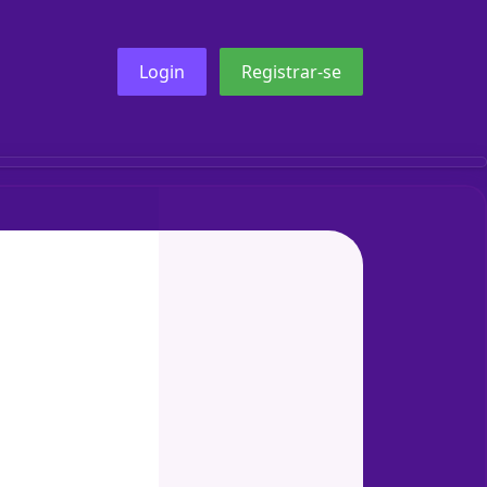
Login
Registrar-se