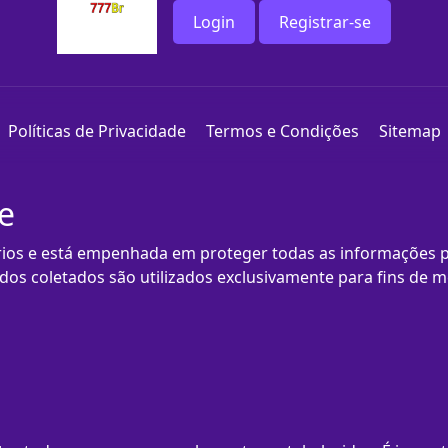
Login
Registrar-se
Políticas de Privacidade
Termos e Condições
Sitemap
de
ários e está empenhada em proteger todas as informações 
os coletados são utilizados exclusivamente para fins de m