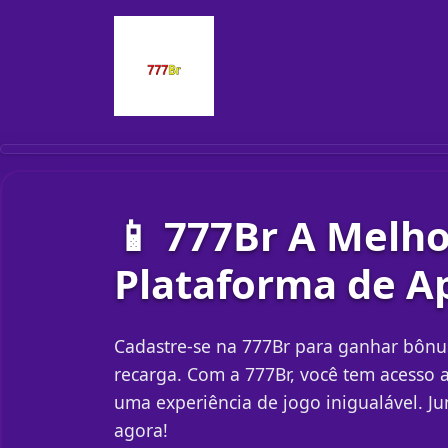
📱 777Br A Melh
Plataforma de A
Cadastre-se na 777Br para ganhar bônu
recarga. Com a 777Br, você tem acesso a
uma experiência de jogo inigualável. J
agora!