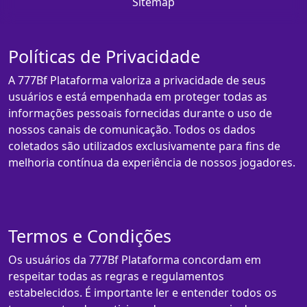
Sitemap
Políticas de Privacidade
A 777Bf Plataforma valoriza a privacidade de seus
usuários e está empenhada em proteger todas as
informações pessoais fornecidas durante o uso de
nossos canais de comunicação. Todos os dados
coletados são utilizados exclusivamente para fins de
melhoria contínua da experiência de nossos jogadores.
Termos e Condições
Os usuários da 777Bf Plataforma concordam em
respeitar todas as regras e regulamentos
estabelecidos. É importante ler e entender todos os