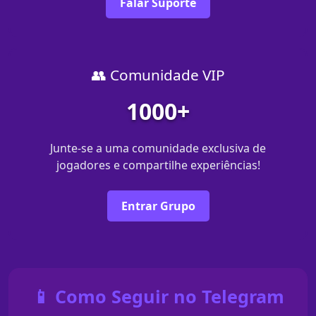
Falar Suporte
👥 Comunidade VIP
1000+
Junte-se a uma comunidade exclusiva de
jogadores e compartilhe experiências!
Entrar Grupo
📱 Como Seguir no Telegram