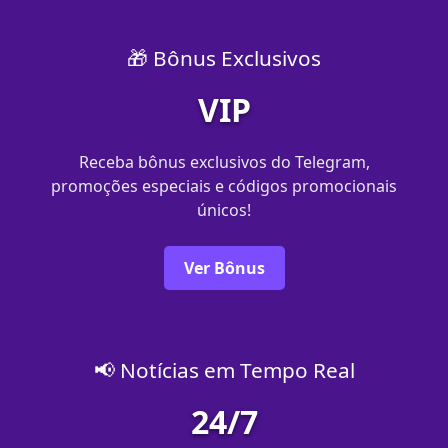
🎁 Bônus Exclusivos
VIP
Receba bônus exclusivos do Telegram,
promoções especiais e códigos promocionais
únicos!
Ver Bônus
📢 Notícias em Tempo Real
24/7