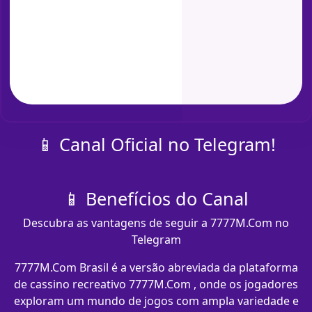
📱 Canal Oficial no Telegram!
📱 Benefícios do Canal
Descubra as vantagens de seguir a 7777M.Com no
Telegram
7777M.Com Brasil é a versão abreviada da plataforma
de cassino recreativo 7777M.Com , onde os jogadores
exploram um mundo de jogos com ampla variedade e