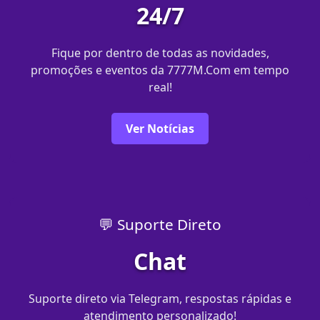
24/7
Fique por dentro de todas as novidades,
promoções e eventos da 7777M.Com em tempo
real!
Ver Notícias
💬 Suporte Direto
Chat
Suporte direto via Telegram, respostas rápidas e
atendimento personalizado!