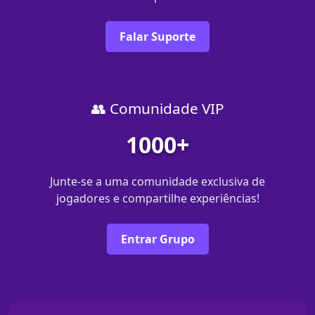
Falar Suporte
👥 Comunidade VIP
1000+
Junte-se a uma comunidade exclusiva de
jogadores e compartilhe experiências!
Entrar Grupo