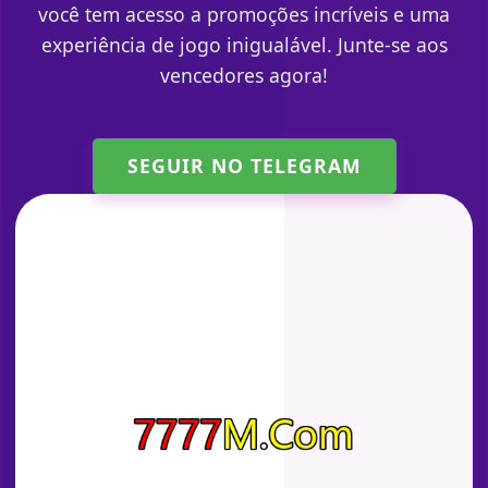
você tem acesso a promoções incríveis e uma
experiência de jogo inigualável. Junte-se aos
vencedores agora!
SEGUIR NO TELEGRAM