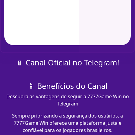
📱 Canal Oficial no Telegram!
📱 Benefícios do Canal
Descubra as vantagens de seguir a 7777Game Win no
Telegram
Sempre priorizando a segurança dos usuários, a
7777Game Win oferece uma plataforma justa e
confiável para os jogadores brasileiros.