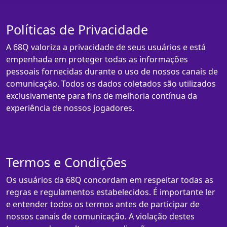
Políticas de Privacidade
A 68Q valoriza a privacidade de seus usuários e está
empenhada em proteger todas as informações
pessoais fornecidas durante o uso de nossos canais de
comunicação. Todos os dados coletados são utilizados
exclusivamente para fins de melhoria contínua da
experiência de nossos jogadores.
Termos e Condições
Os usuários da 68Q concordam em respeitar todas as
regras e regulamentos estabelecidos. É importante ler
e entender todos os termos antes de participar de
nossos canais de comunicação. A violação destes