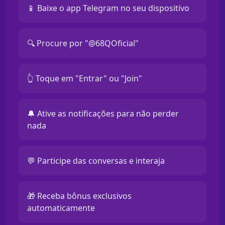
📱 Baixe o app Telegram no seu dispositivo
🔍 Procure por "@68QOficial"
👆 Toque em "Entrar" ou "Join"
🔔 Ative as notificações para não perder
nada
💬 Participe das conversas e interaja
🎁 Receba bônus exclusivos
automaticamente