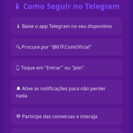
📱 Como Seguir no Telegram
📱 Baixe o app Telegram no seu dispositivo
🔍 Procure por "@67F.ComOficial"
👆 Toque em "Entrar" ou "Join"
🔔 Ative as notificações para não perder
nada
💬 Participe das conversas e interaja