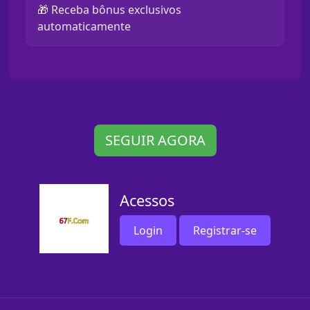
🎁 Receba bônus exclusivos
automaticamente
SEGUIR AGORA
Acessos
Login
Registrar-se