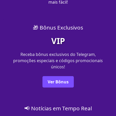
mais fácil!
🎁 Bônus Exclusivos
VIP
Receba bônus exclusivos do Telegram,
promoções especiais e códigos promocionais
únicos!
Ver Bônus
📢 Notícias em Tempo Real