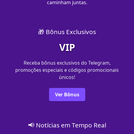
caminham juntas.
🎁 Bônus Exclusivos
VIP
Receba bônus exclusivos do Telegram,
promoções especiais e códigos promocionais
únicos!
Ver Bônus
📢 Notícias em Tempo Real