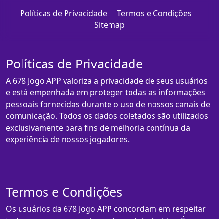
Políticas de Privacidade
Termos e Condições
Sitemap
Políticas de Privacidade
A 678 Jogo APP valoriza a privacidade de seus usuários
e está empenhada em proteger todas as informações
pessoais fornecidas durante o uso de nossos canais de
comunicação. Todos os dados coletados são utilizados
exclusivamente para fins de melhoria contínua da
experiência de nossos jogadores.
Termos e Condições
Os usuários da 678 Jogo APP concordam em respeitar