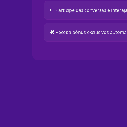
💬 Participe das conversas e interaj
🎁 Receba bônus exclusivos autom