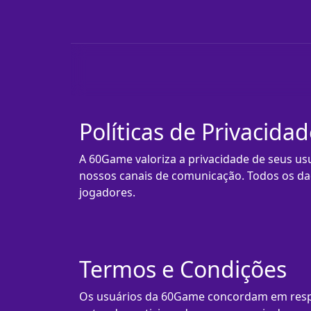
Políticas de Privacida
A 60Game valoriza a privacidade de seus u
nossos canais de comunicação. Todos os dad
jogadores.
Termos e Condições
Os usuários da 60Game concordam em respei