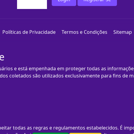
Políticas de Privacidade
Termos e Condições
Sitemap
de
suários e está empenhada em proteger todas as informaçõe
os coletados são utilizados exclusivamente para fins de m
tar todas as regras e regulamentos estabelecidos. É impo