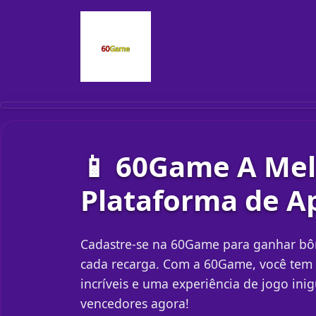
📱 60Game A Me
Plataforma de A
Cadastre-se na 60Game para ganhar bô
cada recarga. Com a 60Game, você tem
incríveis e uma experiência de jogo inig
vencedores agora!