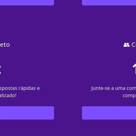
reto
👥 
t
espostas rápidas e
Junte-se a uma com
lizado!
compa
e