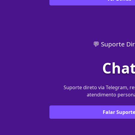
💬 Suporte Di
Cha
Suporte direto via Telegram, r
atendimento persona
Falar Suport