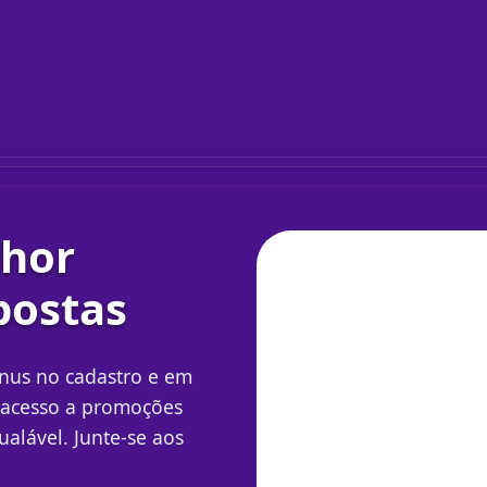
lhor
postas
nus no cadastro e em
 acesso a promoções
ualável. Junte-se aos