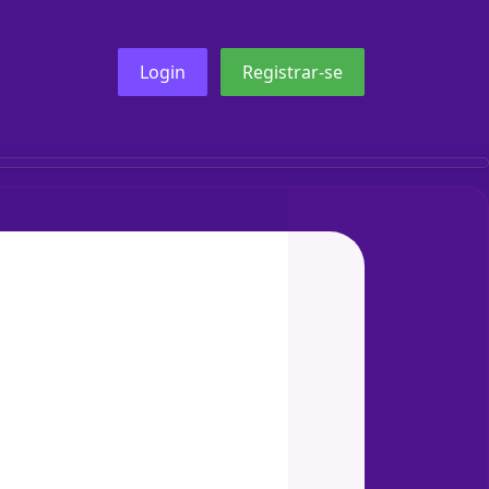
Login
Registrar-se