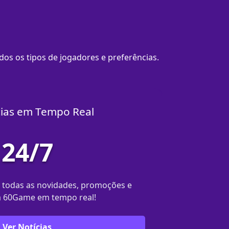
os os tipos de jogadores e preferências.
cias em Tempo Real
24/7
e todas as novidades, promoções e
a 60Game em tempo real!
Ver Notícias