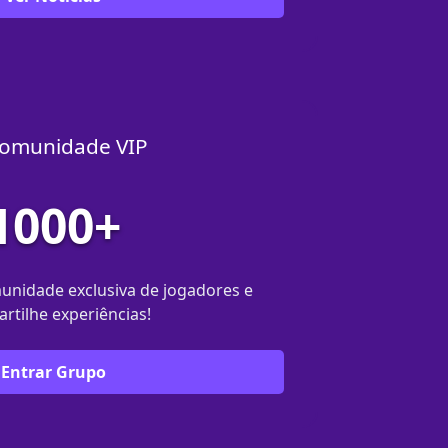
Comunidade VIP
1000+
unidade exclusiva de jogadores e
rtilhe experiências!
Entrar Grupo