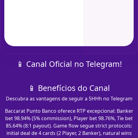
📱 Canal Oficial no Telegram!
📱 Benefícios do Canal
Descubra as vantagens de seguir a 5HHh no Telegram
Baccarat Punto Banco oferece RTP excepcional: Banker
bet 98.94% (5% commission), Player bet 98.76%, Tie bet
85.64% (8:1 payout). Game flow segue strict protocols:
initial deal de 4 cards (2 Player, 2 Banker), natural wins