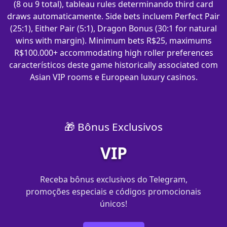
(8 ou 9 total), tableau rules determinando third card
draws automaticamente. Side bets incluem Perfect Pair
(25:1), Either Pair (5:1), Dragon Bonus (30:1 for natural
wins with margin). Minimum bets R$25, maximums
R$100.000+ accommodating high roller preferences
característicos deste game historically associated com
Asian VIP rooms e European luxury casinos.
🎁 Bônus Exclusivos
VIP
Receba bônus exclusivos do Telegram,
promoções especiais e códigos promocionais
únicos!