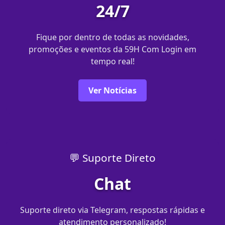
24/7
Fique por dentro de todas as novidades,
promoções e eventos da 59H Com Login em
tempo real!
Ver Notícias
💬 Suporte Direto
Chat
Suporte direto via Telegram, respostas rápidas e
atendimento personalizado!