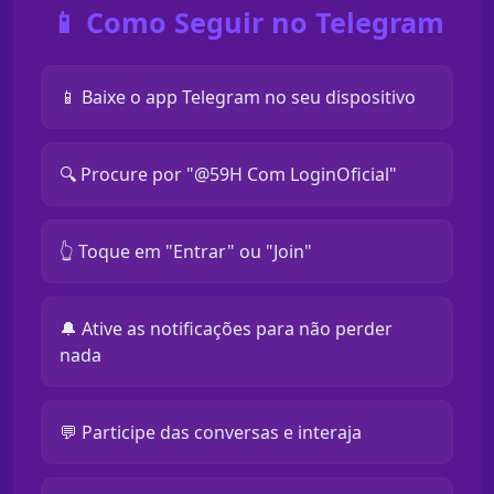
📱 Como Seguir no Telegram
📱 Baixe o app Telegram no seu dispositivo
🔍 Procure por "@59H Com LoginOficial"
👆 Toque em "Entrar" ou "Join"
🔔 Ative as notificações para não perder
nada
💬 Participe das conversas e interaja