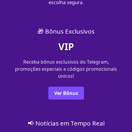
escolha segura.
🎁 Bônus Exclusivos
VIP
Receba bônus exclusivos do Telegram,
promoções especiais e códigos promocionais
únicos!
Ver Bônus
📢 Notícias em Tempo Real