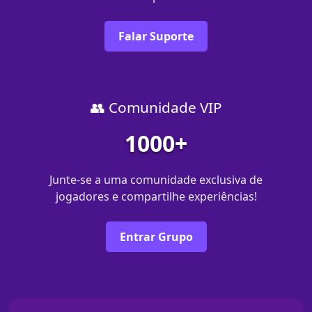
Falar Suporte
👥 Comunidade VIP
1000+
Junte-se a uma comunidade exclusiva de
jogadores e compartilhe experiências!
Entrar Grupo