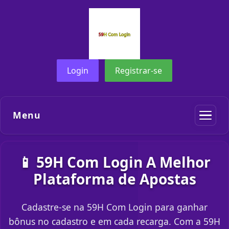
Login
Registrar-se
Menu
📱 59H Com Login A Melhor
Plataforma de Apostas
Cadastre-se na 59H Com Login para ganhar
bônus no cadastro e em cada recarga. Com a 59H