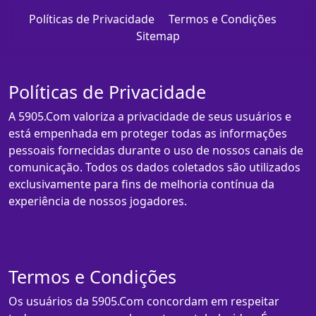
Políticas de Privacidade
Termos e Condições
Sitemap
Políticas de Privacidade
A 5905.Com valoriza a privacidade de seus usuários e
está empenhada em proteger todas as informações
pessoais fornecidas durante o uso de nossos canais de
comunicação. Todos os dados coletados são utilizados
exclusivamente para fins de melhoria contínua da
experiência de nossos jogadores.
Termos e Condições
Os usuários da 5905.Com concordam em respeitar