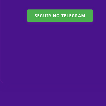
SEGUIR NO TELEGRAM