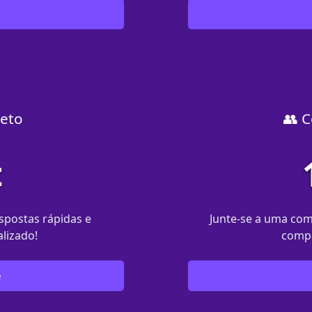
reto
👥 
t
espostas rápidas e
Junte-se a uma com
lizado!
compa
e