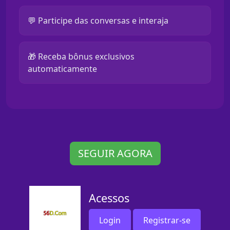
💬 Participe das conversas e interaja
🎁 Receba bônus exclusivos
automaticamente
SEGUIR AGORA
Acessos
Login
Registrar-se