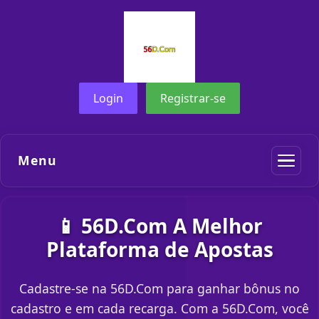
Login
Registrar-se
Menu
📱 56D.Com A Melhor
Plataforma de Apostas
Cadastre-se na 56D.Com para ganhar bônus no
cadastro e em cada recarga. Com a 56D.Com, você