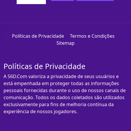
Políticas de Privacidade
Termos e Condições
Sitemap
Políticas de Privacidade
A 56D.Com valoriza a privacidade de seus usuários e
está empenhada em proteger todas as informações
pessoais fornecidas durante o uso de nossos canais de
comunicação. Todos os dados coletados são utilizados
exclusivamente para fins de melhoria contínua da
experiência de nossos jogadores.