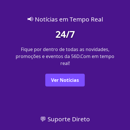
📢 Notícias em Tempo Real
24/7
Fique por dentro de todas as novidades,
promoções e eventos da 56D.Com em tempo
real!
Ver Notícias
💬 Suporte Direto