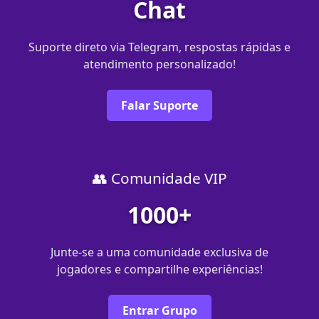
Chat
Suporte direto via Telegram, respostas rápidas e
atendimento personalizado!
Falar Suporte
👥 Comunidade VIP
1000+
Junte-se a uma comunidade exclusiva de
jogadores e compartilhe experiências!
Entrar Grupo