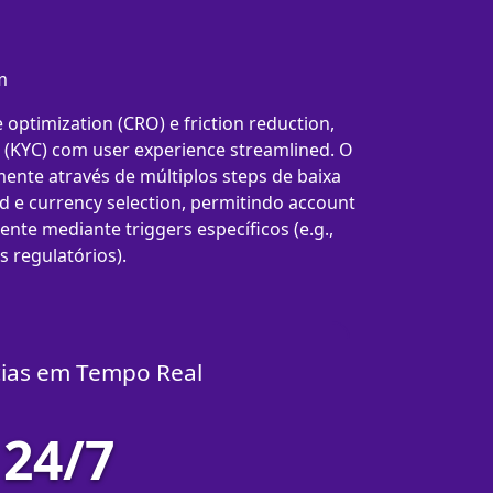
m
ptimization (CRO) e friction reduction,
 (KYC) com user experience streamlined. O
ente através de múltiplos steps de baixa
rd e currency selection, permitindo account
nte mediante triggers específicos (e.g.,
 regulatórios).
cias em Tempo Real
24/7