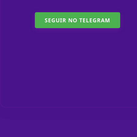
SEGUIR NO TELEGRAM