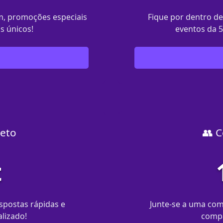
m, promoções especiais
Fique por dentro d
s únicos!
eventos da 
reto
👥 
t
espostas rápidas e
Junte-se a uma com
lizado!
compa