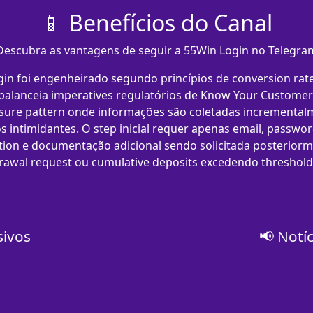
📱 Benefícios do Canal
Descubra as vantagens de seguir a 55Win Login no Telegra
n foi engenheirado segundo princípios de conversion rate o
alanceia imperatives regulatórios de Know Your Customer
losure pattern onde informações são coletadas incrementalm
s intimidantes. O step inicial requer apenas email, passwo
ion e documentação adicional sendo solicitada posteriorme
rawal request ou cumulative deposits excedendo thresholds
sivos
📢 Notí