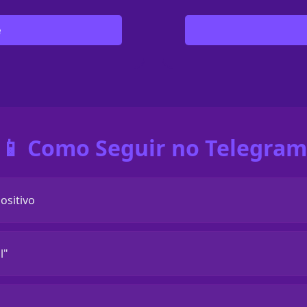
e
📱 Como Seguir no Telegram
ositivo
l"