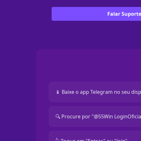
Falar Suport
📱 Baixe o app Telegram no seu disp
🔍 Procure por "@55Win LoginOficia