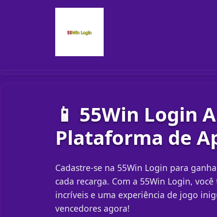
📱 55Win Login 
Plataforma de A
Cadastre-se na 55Win Login para ganha
cada recarga. Com a 55Win Login, você
incríveis e uma experiência de jogo inig
vencedores agora!