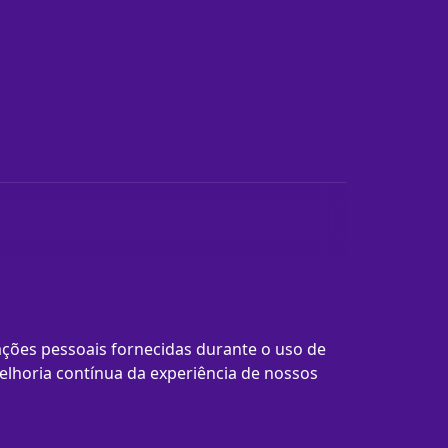
ações pessoais fornecidas durante o uso de
elhoria contínua da experiência de nossos