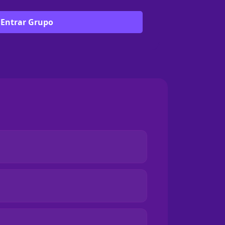
Entrar Grupo