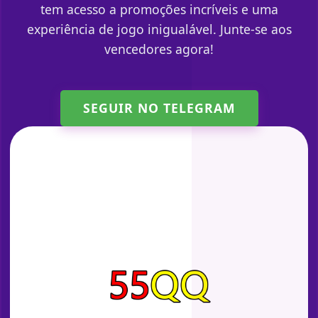
tem acesso a promoções incríveis e uma
experiência de jogo inigualável. Junte-se aos
vencedores agora!
SEGUIR NO TELEGRAM