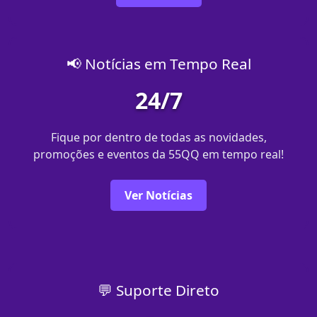
📢 Notícias em Tempo Real
24/7
Fique por dentro de todas as novidades,
promoções e eventos da 55QQ em tempo real!
Ver Notícias
💬 Suporte Direto