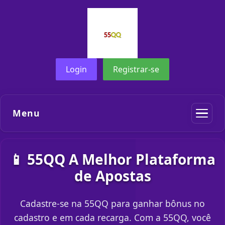
Login
Registrar-se
Menu
📱 55QQ A Melhor Plataforma
de Apostas
Cadastre-se na 55QQ para ganhar bônus no
cadastro e em cada recarga. Com a 55QQ, você