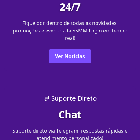
24/7
Fique por dentro de todas as novidades,
promoções e eventos da 55MM Login em tempo
real!
Ver Notícias
💬 Suporte Direto
Chat
Suporte direto via Telegram, respostas rápidas e
atendimento personalizado!