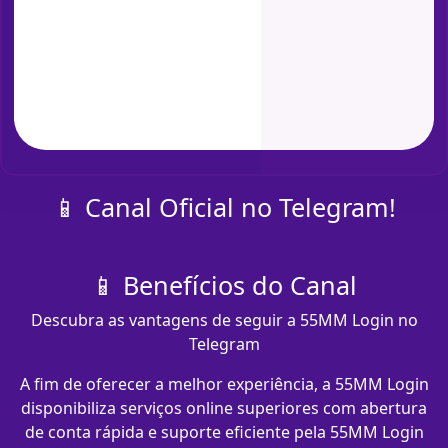
📱 Canal Oficial no Telegram!
📱 Benefícios do Canal
Descubra as vantagens de seguir a 55MM Login no
Telegram
A fim de oferecer a melhor experiência, a 55MM Login
disponibiliza serviços online superiores com abertura
de conta rápida e suporte eficiente pela 55MM Login