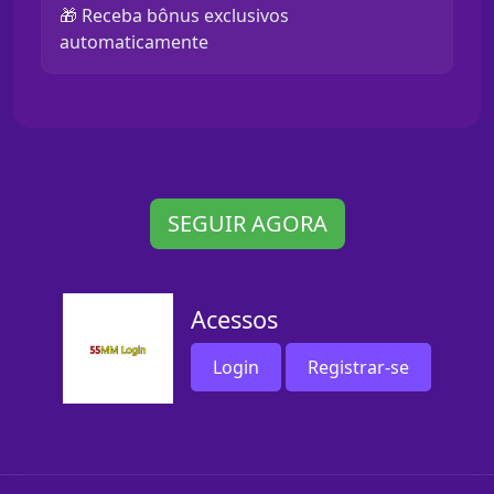
🎁 Receba bônus exclusivos
automaticamente
SEGUIR AGORA
Acessos
Login
Registrar-se