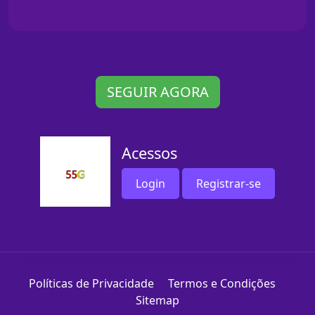
SEGUIR AGORA
Acessos
Login
Registrar-se
Políticas de Privacidade
Termos e Condições
Sitemap