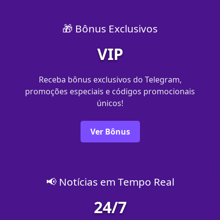
🎁 Bônus Exclusivos
VIP
Receba bônus exclusivos do Telegram,
promoções especiais e códigos promocionais
únicos!
Ver Bônus
📢 Notícias em Tempo Real
24/7