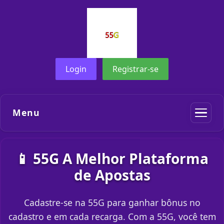
Login
Registrar-se
Menu
📱 55G A Melhor Plataforma
de Apostas
Cadastre-se na 55G para ganhar bônus no
cadastro e em cada recarga. Com a 55G, você tem