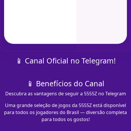
📱 Canal Oficial no Telegram!
📱 Benefícios do Canal
Descubra as vantagens de seguir a 5555Z no Telegram
Uma grande seleção de jogos da 5555Z está disponível
para todos os jogadores do Brasil — diversão completa
para todos os gostos!