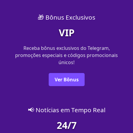
🎁 Bônus Exclusivos
VIP
Receba bônus exclusivos do Telegram,
promoções especiais e códigos promocionais
únicos!
Ver Bônus
📢 Notícias em Tempo Real
24/7