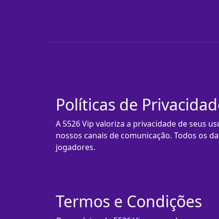
Políticas de Privacida
A 5526 Vip valoriza a privacidade de seus 
nossos canais de comunicação. Todos os dad
jogadores.
Termos e Condições