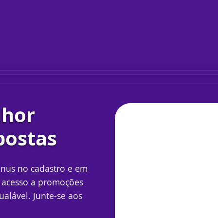
lhor
postas
ônus no cadastro e em
m acesso a promoções
ualável. Junte-se aos