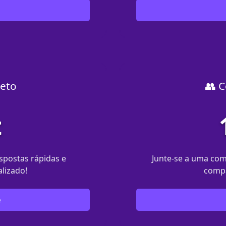
reto
👥 
t
espostas rápidas e
Junte-se a uma com
lizado!
compa
e