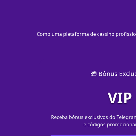
Como uma plataforma de cassino profission
🎁 Bônus Exclu
VIP
Receba bônus exclusivos do Telegra
e códigos promocionai