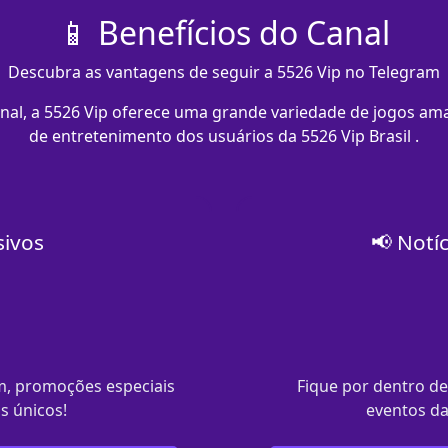
📱 Benefícios do Canal
Descubra as vantagens de seguir a 5526 Vip no Telegram
al, a 5526 Vip oferece uma grande variedade de jogos ama
de entretenimento dos usuários da 5526 Vip Brasil .
sivos
📢 Notí
m, promoções especiais
Fique por dentro d
s únicos!
eventos da