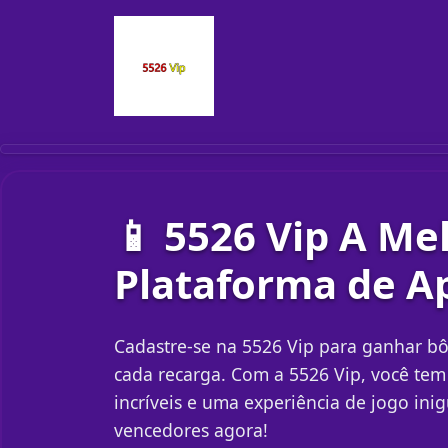
📱 5526 Vip A Me
Plataforma de A
Cadastre-se na 5526 Vip para ganhar b
cada recarga. Com a 5526 Vip, você te
incríveis e uma experiência de jogo inig
vencedores agora!