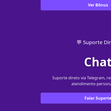
Ver Bônus
💬 Suporte Di
Cha
Suporte direto via Telegram, r
atendimento persona
Falar Suport