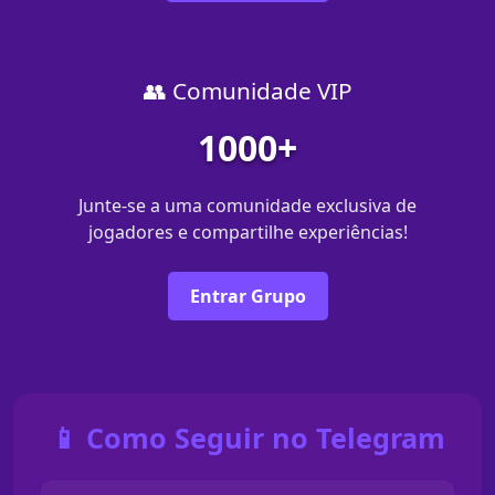
👥 Comunidade VIP
1000+
Junte-se a uma comunidade exclusiva de
jogadores e compartilhe experiências!
Entrar Grupo
📱 Como Seguir no Telegram