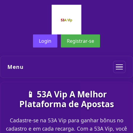
Login
Registrar-se
Menu
📱 53A Vip A Melhor
Plataforma de Apostas
Cadastre-se na 53A Vip para ganhar bônus no
cadastro e em cada recarga. Com a 53A Vip, você