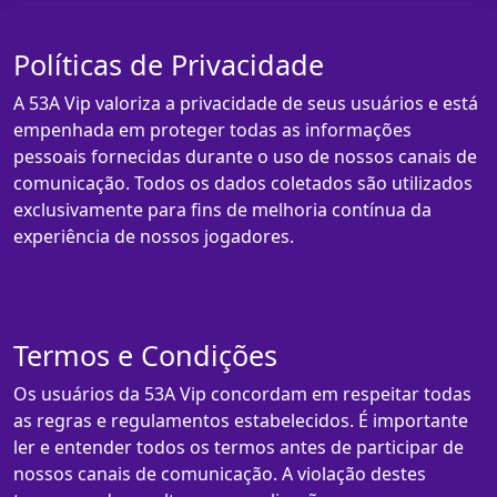
Políticas de Privacidade
A 53A Vip valoriza a privacidade de seus usuários e está
empenhada em proteger todas as informações
pessoais fornecidas durante o uso de nossos canais de
comunicação. Todos os dados coletados são utilizados
exclusivamente para fins de melhoria contínua da
experiência de nossos jogadores.
Termos e Condições
Os usuários da 53A Vip concordam em respeitar todas
as regras e regulamentos estabelecidos. É importante
ler e entender todos os termos antes de participar de
nossos canais de comunicação. A violação destes