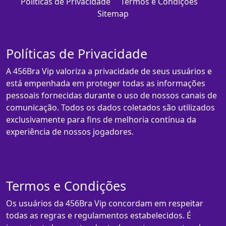
Políticas de Privacidade
Termos e Condições
Sitemap
Políticas de Privacidade
A 456Bra Vip valoriza a privacidade de seus usuários e
está empenhada em proteger todas as informações
pessoais fornecidas durante o uso de nossos canais de
comunicação. Todos os dados coletados são utilizados
exclusivamente para fins de melhoria contínua da
experiência de nossos jogadores.
Termos e Condições
Os usuários da 456Bra Vip concordam em respeitar
todas as regras e regulamentos estabelecidos. É