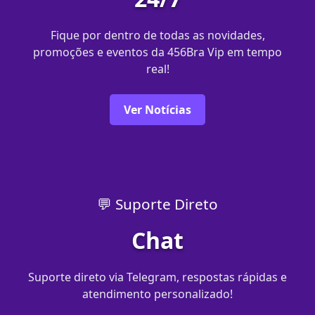
Fique por dentro de todas as novidades,
promoções e eventos da 456Bra Vip em tempo
real!
Ver Notícias
💬 Suporte Direto
Chat
Suporte direto via Telegram, respostas rápidas e
atendimento personalizado!