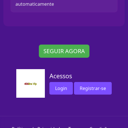
automaticamente
SEGUIR AGORA
Acessos
Login
Registrar-se