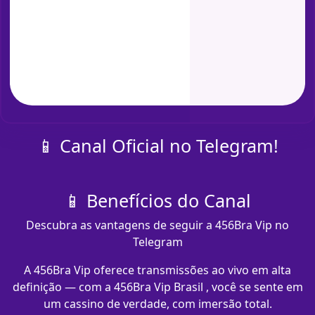
📱 Canal Oficial no Telegram!
📱 Benefícios do Canal
Descubra as vantagens de seguir a 456Bra Vip no
Telegram
A 456Bra Vip oferece transmissões ao vivo em alta
definição — com a 456Bra Vip Brasil , você se sente em
um cassino de verdade, com imersão total.