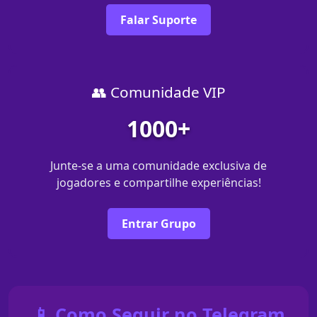
Falar Suporte
👥 Comunidade VIP
1000+
Junte-se a uma comunidade exclusiva de
jogadores e compartilhe experiências!
Entrar Grupo
📱 Como Seguir no Telegram