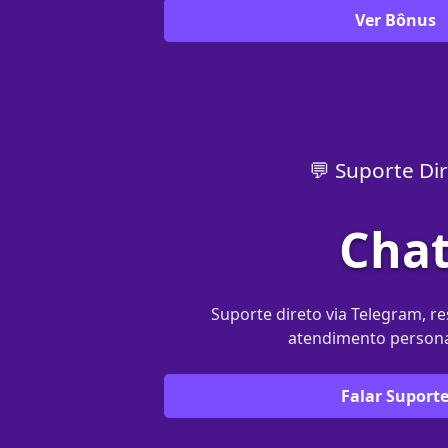
Ver Bônus
💬 Suporte Di
Cha
Suporte direto via Telegram, r
atendimento persona
Falar Suport