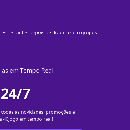
es restantes depois de dividi-los em grupos
cias em Tempo Real
24/7
e todas as novidades, promoções e
a 40Jogo em tempo real!