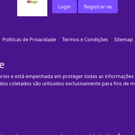
Login
Registrar-se
Políticas de Privacidade
Termos e Condições
Sitemap
de
uários e está empenhada em proteger todas as informações
os coletados são utilizados exclusivamente para fins de m