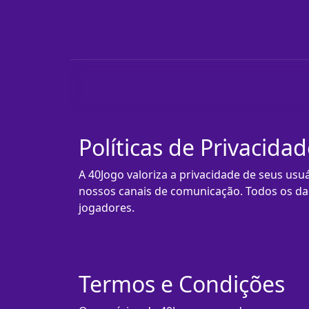
Políticas de Privacida
A 40Jogo valoriza a privacidade de seus us
nossos canais de comunicação. Todos os dad
jogadores.
Termos e Condições