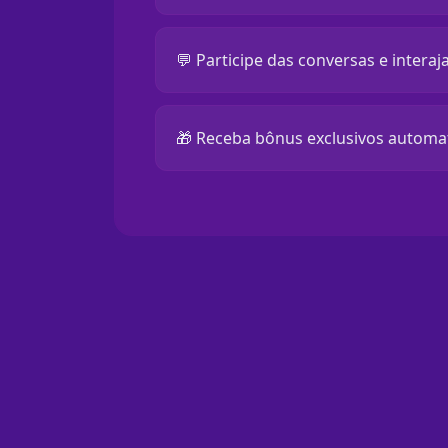
💬 Participe das conversas e interaj
🎁 Receba bônus exclusivos autom