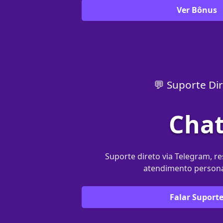
Ver Bônus
💬 Suporte Di
Cha
Suporte direto via Telegram, r
atendimento persona
Falar Suport