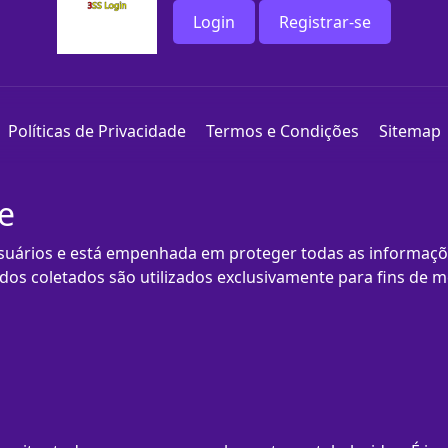
Login
Registrar-se
Políticas de Privacidade
Termos e Condições
Sitemap
de
 usuários e está empenhada em proteger todas as informaçõ
os coletados são utilizados exclusivamente para fins de m