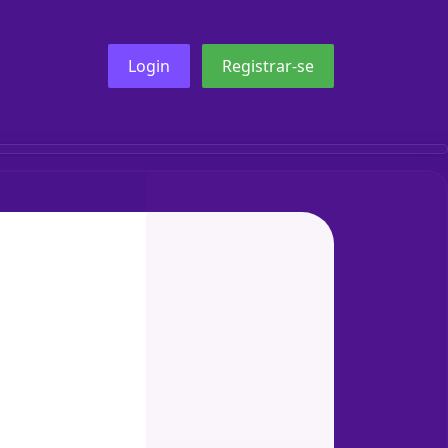
Login
Registrar-se