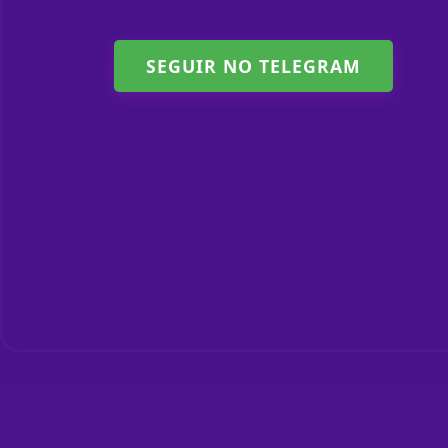
SEGUIR NO TELEGRAM