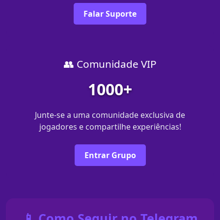
Falar Suporte
👥 Comunidade VIP
1000+
Junte-se a uma comunidade exclusiva de
jogadores e compartilhe experiências!
Entrar Grupo
📱 Como Seguir no Telegram