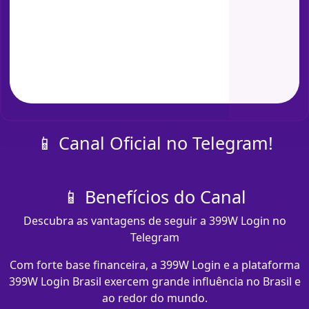
📱 Canal Oficial no Telegram!
📱 Benefícios do Canal
Descubra as vantagens de seguir a 399W Login no
Telegram
Com forte base financeira, a 399W Login e a plataforma
399W Login Brasil exercem grande influência no Brasil e
ao redor do mundo.