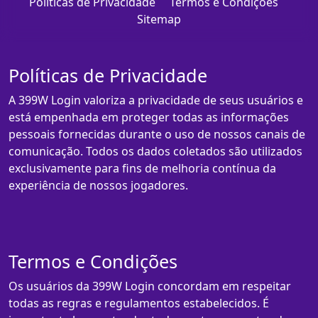
Políticas de Privacidade
Termos e Condições
Sitemap
Políticas de Privacidade
A 399W Login valoriza a privacidade de seus usuários e
está empenhada em proteger todas as informações
pessoais fornecidas durante o uso de nossos canais de
comunicação. Todos os dados coletados são utilizados
exclusivamente para fins de melhoria contínua da
experiência de nossos jogadores.
Termos e Condições
Os usuários da 399W Login concordam em respeitar
todas as regras e regulamentos estabelecidos. É