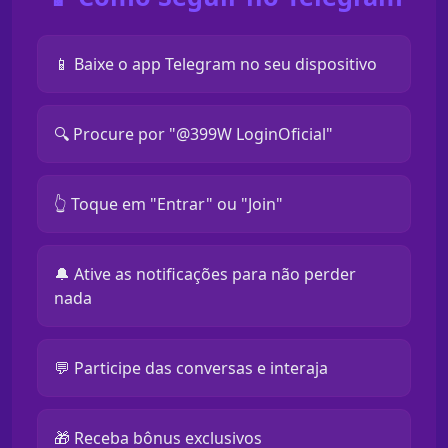
📱 Baixe o app Telegram no seu dispositivo
🔍 Procure por "@399W LoginOficial"
👆 Toque em "Entrar" ou "Join"
🔔 Ative as notificações para não perder
nada
💬 Participe das conversas e interaja
🎁 Receba bônus exclusivos