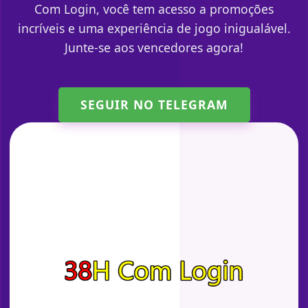
Com Login, você tem acesso a promoções
incríveis e uma experiência de jogo inigualável.
Junte-se aos vencedores agora!
SEGUIR NO TELEGRAM