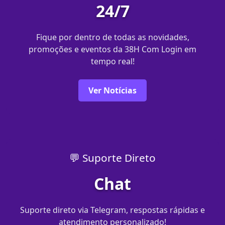
24/7
Fique por dentro de todas as novidades,
promoções e eventos da 38H Com Login em
tempo real!
Ver Notícias
💬 Suporte Direto
Chat
Suporte direto via Telegram, respostas rápidas e
atendimento personalizado!