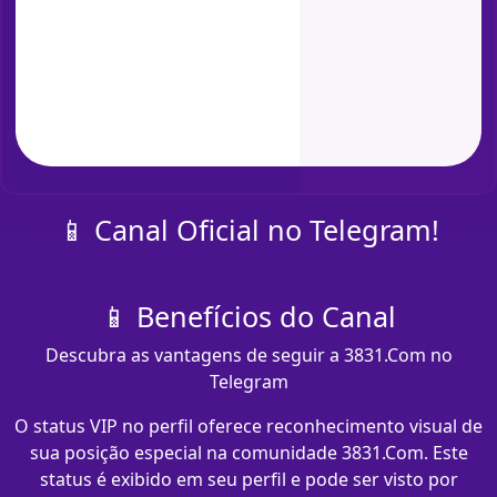
📱 Canal Oficial no Telegram!
📱 Benefícios do Canal
Descubra as vantagens de seguir a 3831.Com no
Telegram
O status VIP no perfil oferece reconhecimento visual de
sua posição especial na comunidade 3831.Com. Este
status é exibido em seu perfil e pode ser visto por