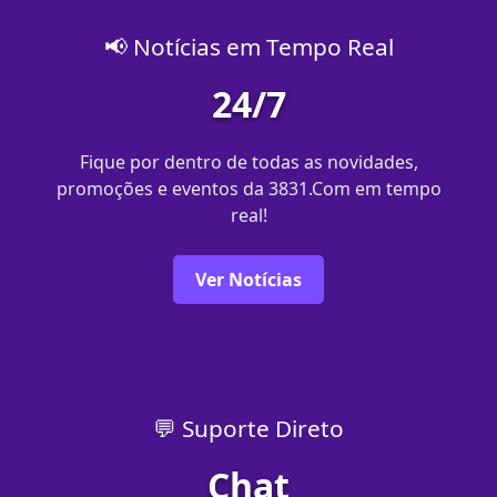
📢 Notícias em Tempo Real
24/7
Fique por dentro de todas as novidades,
promoções e eventos da 3831.Com em tempo
real!
Ver Notícias
💬 Suporte Direto
Chat