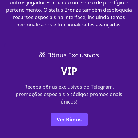
outros jogadores, criando um senso de prestígio e
pertencimento. O status Bronze também desbloqueia
recursos especiais na interface, incluindo temas
personalizados e funcionalidades avançadas.
🎁 Bônus Exclusivos
VIP
Receba bônus exclusivos do Telegram,
promoções especiais e códigos promocionais
únicos!
Ver Bônus