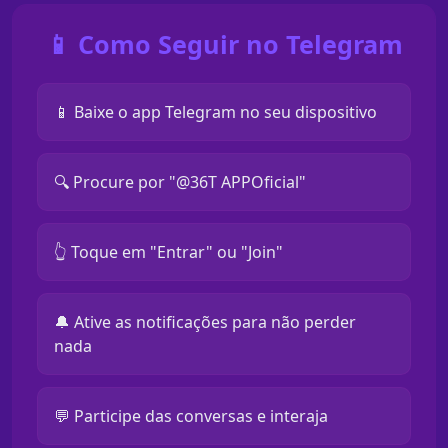
📱 Como Seguir no Telegram
📱 Baixe o app Telegram no seu dispositivo
🔍 Procure por "@36T APPOficial"
👆 Toque em "Entrar" ou "Join"
🔔 Ative as notificações para não perder
nada
💬 Participe das conversas e interaja