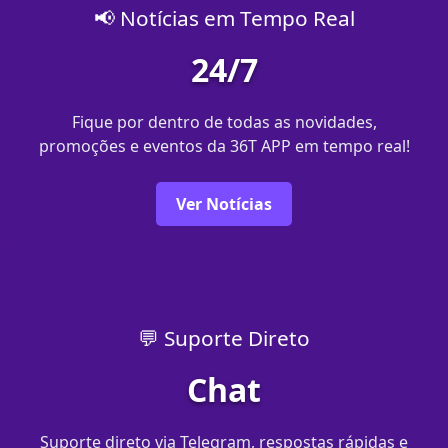
📢 Notícias em Tempo Real
24/7
Fique por dentro de todas as novidades,
promoções e eventos da 36T APP em tempo real!
Ver Notícias
💬 Suporte Direto
Chat
Suporte direto via Telegram, respostas rápidas e