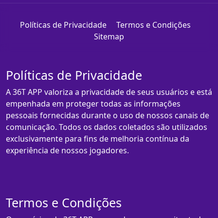
Políticas de Privacidade
Termos e Condições
Sitemap
Políticas de Privacidade
A 36T APP valoriza a privacidade de seus usuários e está
empenhada em proteger todas as informações
pessoais fornecidas durante o uso de nossos canais de
comunicação. Todos os dados coletados são utilizados
exclusivamente para fins de melhoria contínua da
experiência de nossos jogadores.
Termos e Condições