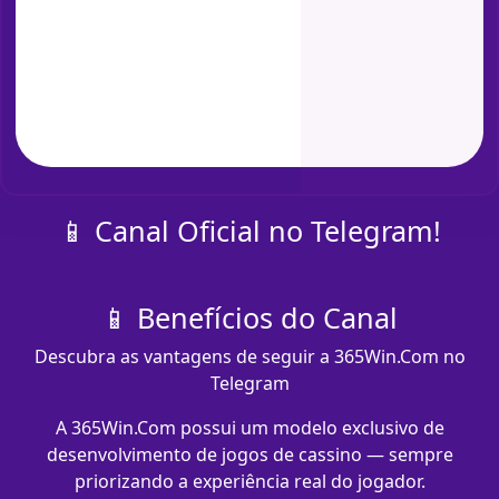
📱 Canal Oficial no Telegram!
📱 Benefícios do Canal
Descubra as vantagens de seguir a 365Win.Com no
Telegram
A 365Win.Com possui um modelo exclusivo de
desenvolvimento de jogos de cassino — sempre
priorizando a experiência real do jogador.