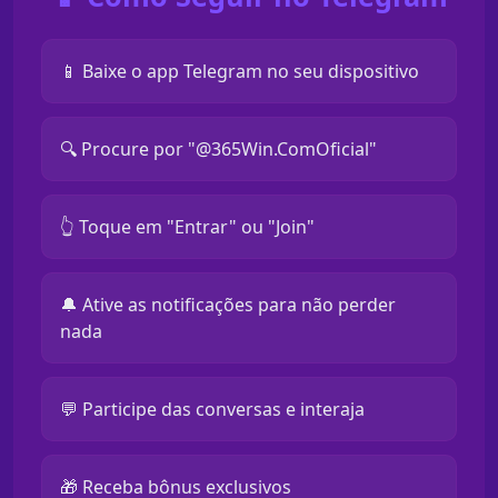
📱 Baixe o app Telegram no seu dispositivo
🔍 Procure por "@365Win.ComOficial"
👆 Toque em "Entrar" ou "Join"
🔔 Ative as notificações para não perder
nada
💬 Participe das conversas e interaja
🎁 Receba bônus exclusivos