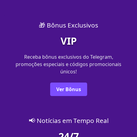
🎁 Bônus Exclusivos
VIP
Receba bônus exclusivos do Telegram,
promoções especiais e códigos promocionais
únicos!
Ver Bônus
📢 Notícias em Tempo Real
24/7