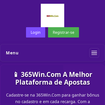
Login
Registrar-se
Menu
📱 365Win.Com A Melhor
Plataforma de Apostas
Cadastre-se na 365Win.Com para ganhar bônus
no cadastro e em cada recarga. Com a