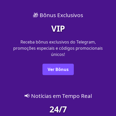
🎁 Bônus Exclusivos
VIP
Receba bônus exclusivos do Telegram,
promoções especiais e códigos promocionais
únicos!
Ver Bônus
📢 Notícias em Tempo Real
24/7