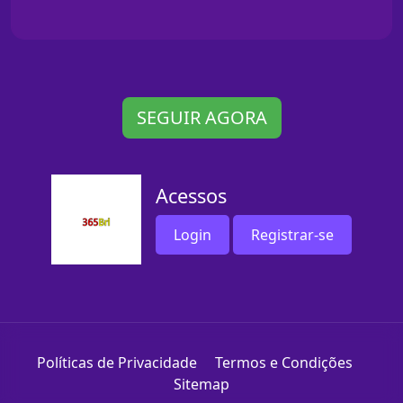
SEGUIR AGORA
Acessos
Login
Registrar-se
Políticas de Privacidade
Termos e Condições
Sitemap