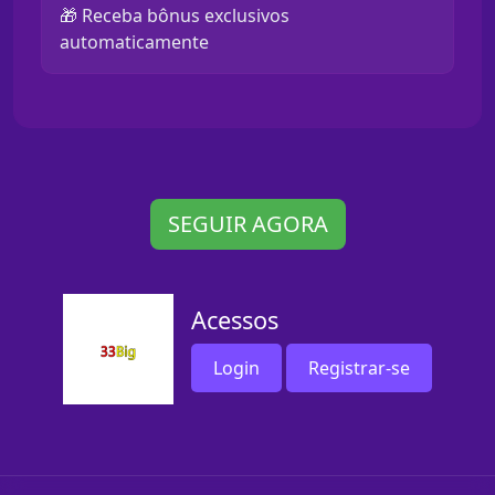
🎁 Receba bônus exclusivos
automaticamente
SEGUIR AGORA
Acessos
Login
Registrar-se