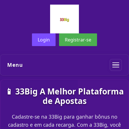
Login
Registrar-se
Menu
📱 33Big A Melhor Plataforma
de Apostas
Cadastre-se na 33Big para ganhar bônus no
cadastro e em cada recarga. Com a 33Big, você