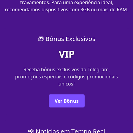
travamentos. Para uma experiência ideal,
recomendamos dispositivos com 3GB ou mais de RAM.
🎁 Bônus Exclusivos
VIP
Receba bônus exclusivos do Telegram,
promoções especiais e códigos promocionais
únicos!
Ver Bônus
📢 Notícias em Tempo Real