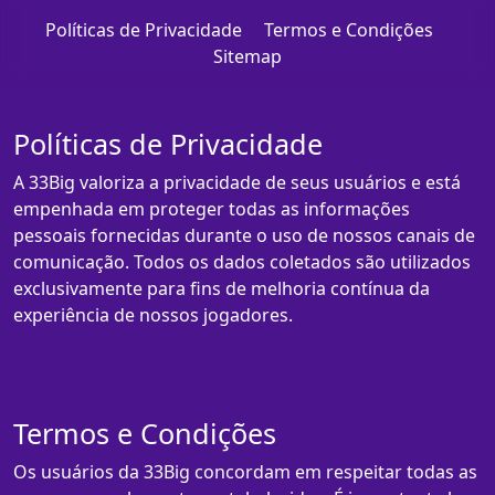
Políticas de Privacidade
Termos e Condições
Sitemap
Políticas de Privacidade
A 33Big valoriza a privacidade de seus usuários e está
empenhada em proteger todas as informações
pessoais fornecidas durante o uso de nossos canais de
comunicação. Todos os dados coletados são utilizados
exclusivamente para fins de melhoria contínua da
experiência de nossos jogadores.
Termos e Condições
Os usuários da 33Big concordam em respeitar todas as