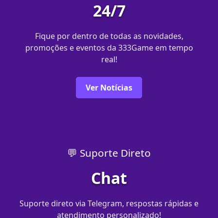
24/7
Fique por dentro de todas as novidades,
promoções e eventos da 333Game em tempo
real!
Ver Notícias
💬 Suporte Direto
Chat
Suporte direto via Telegram, respostas rápidas e
atendimento personalizado!