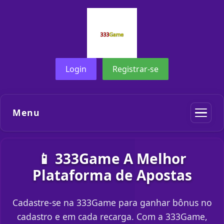
Login
Registrar-se
Menu
📱 333Game A Melhor
Plataforma de Apostas
Cadastre-se na 333Game para ganhar bônus no
cadastro e em cada recarga. Com a 333Game,