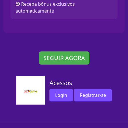
🎁 Receba bônus exclusivos
automaticamente
SEGUIR AGORA
Acessos
Login
Registrar-se