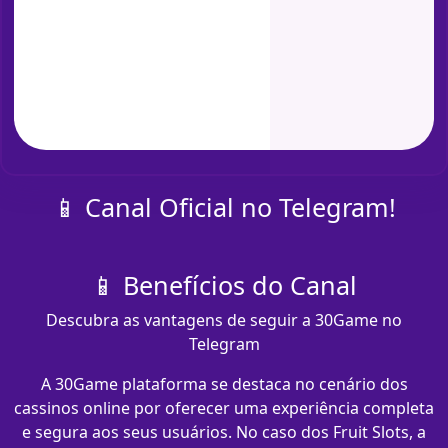
📱 Canal Oficial no Telegram!
📱 Benefícios do Canal
Descubra as vantagens de seguir a 30Game no
Telegram
A 30Game plataforma se destaca no cenário dos
cassinos online por oferecer uma experiência completa
e segura aos seus usuários. No caso dos Fruit Slots, a