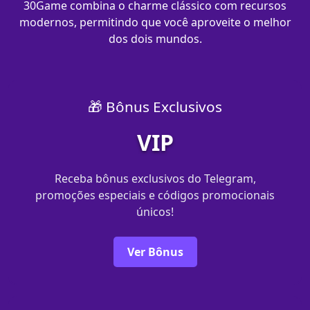
30Game combina o charme clássico com recursos
modernos, permitindo que você aproveite o melhor
dos dois mundos.
🎁 Bônus Exclusivos
VIP
Receba bônus exclusivos do Telegram,
promoções especiais e códigos promocionais
únicos!
Ver Bônus