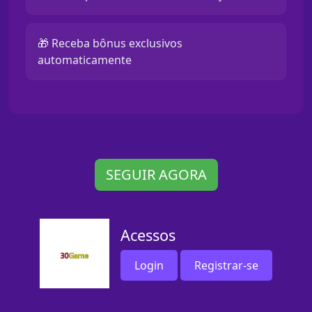
🎁 Receba bônus exclusivos
automaticamente
SEGUIR AGORA
Acessos
Login
Registrar-se