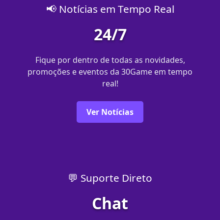
📢 Notícias em Tempo Real
24/7
Fique por dentro de todas as novidades,
promoções e eventos da 30Game em tempo
real!
Ver Notícias
💬 Suporte Direto
Chat