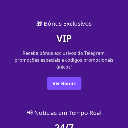
🎁 Bônus Exclusivos
VIP
Receba bônus exclusivos do Telegram,
promoções especiais e códigos promocionais
únicos!
Ver Bônus
📢 Notícias em Tempo Real
24/7