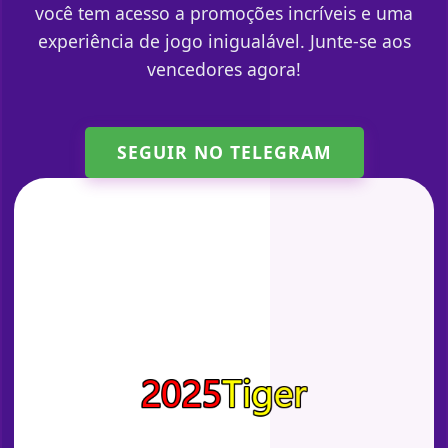
você tem acesso a promoções incríveis e uma
experiência de jogo inigualável. Junte-se aos
vencedores agora!
SEGUIR NO TELEGRAM