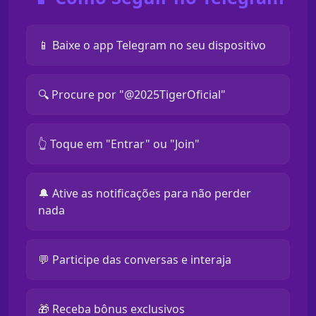
📱 Baixe o app Telegram no seu dispositivo
🔍 Procure por "@2025TigerOficial"
👆 Toque em "Entrar" ou "Join"
🔔 Ative as notificações para não perder
nada
💬 Participe das conversas e interaja
🎁 Receba bônus exclusivos