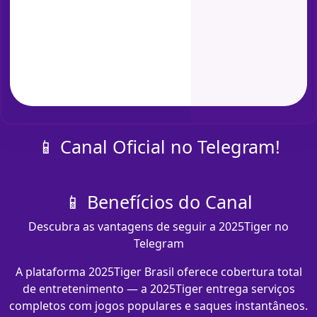
📱 Canal Oficial no Telegram!
📱 Benefícios do Canal
Descubra as vantagens de seguir a 2025Tiger no
Telegram
A plataforma 2025Tiger Brasil oferece cobertura total
de entretenimento — a 2025Tiger entrega serviços
completos com jogos populares e saques instantâneos.