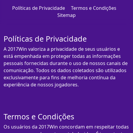
Políticas de Privacidade
Termos e Condições
Sitemap
Políticas de Privacidade
A 2017Win valoriza a privacidade de seus usuários e
está empenhada em proteger todas as informações
pessoais fornecidas durante o uso de nossos canais de
comunicação. Todos os dados coletados são utilizados
exclusivamente para fins de melhoria contínua da
experiência de nossos jogadores.
Termos e Condições
Os usuários da 2017Win concordam em respeitar todas