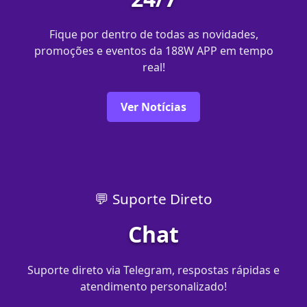
Fique por dentro de todas as novidades,
promoções e eventos da 188W APP em tempo
real!
Ver Notícias
💬 Suporte Direto
Chat
Suporte direto via Telegram, respostas rápidas e
atendimento personalizado!