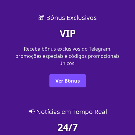
🎁 Bônus Exclusivos
VIP
Receba bônus exclusivos do Telegram,
promoções especiais e códigos promocionais
únicos!
Ver Bônus
📢 Notícias em Tempo Real
24/7