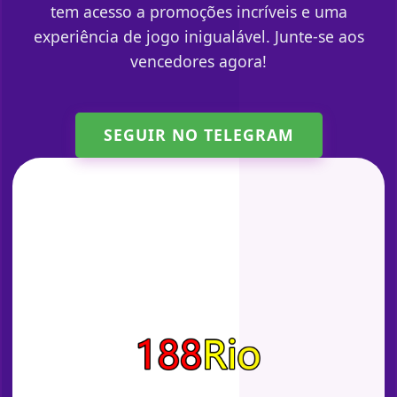
tem acesso a promoções incríveis e uma
experiência de jogo inigualável. Junte-se aos
vencedores agora!
SEGUIR NO TELEGRAM