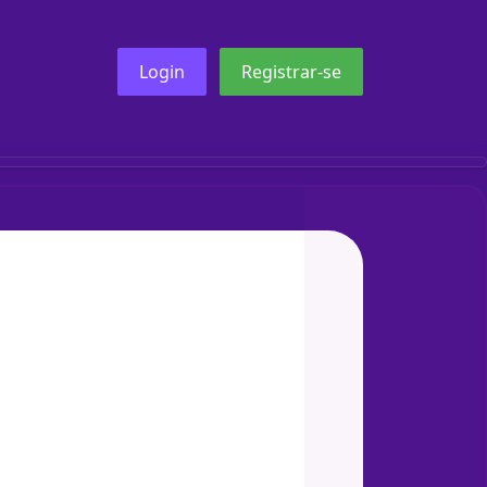
Login
Registrar-se