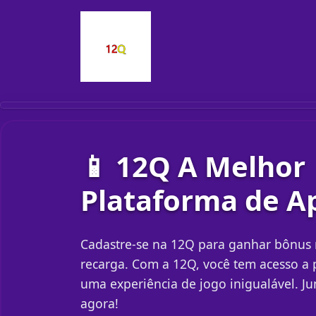
📱 12Q A Melhor
Plataforma de A
Cadastre-se na 12Q para ganhar bônus 
recarga. Com a 12Q, você tem acesso a 
uma experiência de jogo inigualável. J
agora!