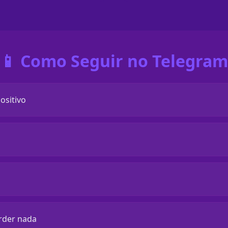
📱 Como Seguir no Telegram
ositivo
erder nada