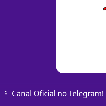
📱 Canal Oficial no Telegram!