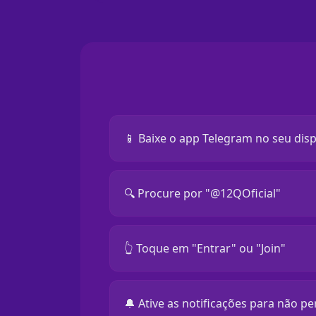
📱 Baixe o app Telegram no seu disp
🔍 Procure por "@12QOficial"
👆 Toque em "Entrar" ou "Join"
🔔 Ative as notificações para não p