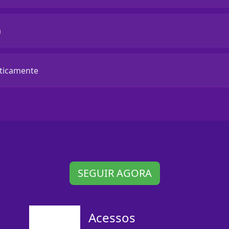
a
aticamente
SEGUIR AGORA
Acessos