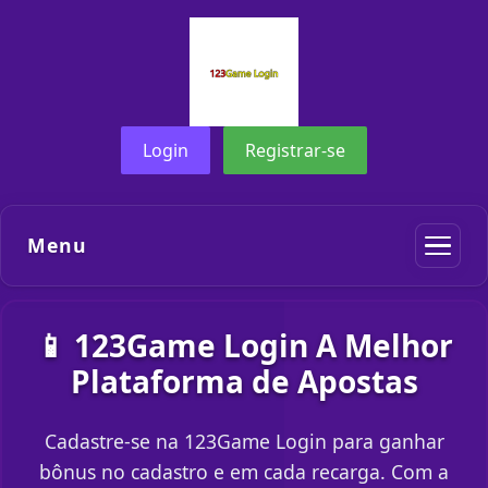
Login
Registrar-se
Menu
📱 123Game Login A Melhor
Plataforma de Apostas
Cadastre-se na 123Game Login para ganhar
bônus no cadastro e em cada recarga. Com a