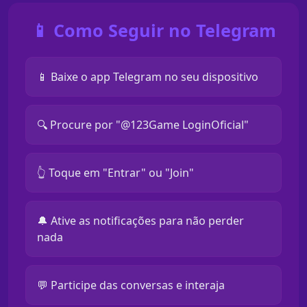
📱 Como Seguir no Telegram
📱 Baixe o app Telegram no seu dispositivo
🔍 Procure por "@123Game LoginOficial"
👆 Toque em "Entrar" ou "Join"
🔔 Ative as notificações para não perder
nada
💬 Participe das conversas e interaja